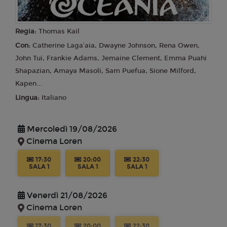
Regia:
Thomas Kail
Con:
Catherine Lagaʻaia, Dwayne Johnson, Rena Owen,
John Tui, Frankie Adams, Jemaine Clement, Emma Puahi
Shapazian, Amaya Masoli, Sam Puefua, Sione Milford,
Kapen...
Lingua:
Italiano
Mercoledì 19/08/2026
Cinema Loren
17:30
20:00
22:30
SALA 1
SALA 1
SALA 1
Venerdì 21/08/2026
Cinema Loren
17:30
20:00
22:30