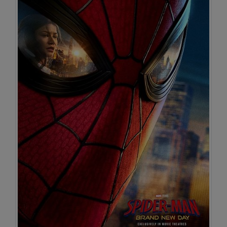
22:05
SALA 1
Venerdì 14/08/2026
Cinema Loren
17:00
SALA 1
Lunedì 17/08/2026
Cinema Loren
18:45
22:05
SALA 1
SALA 1
Domenica 23/08/2026
Cinema Loren
18:45
22:05
SALA 2
SALA 2