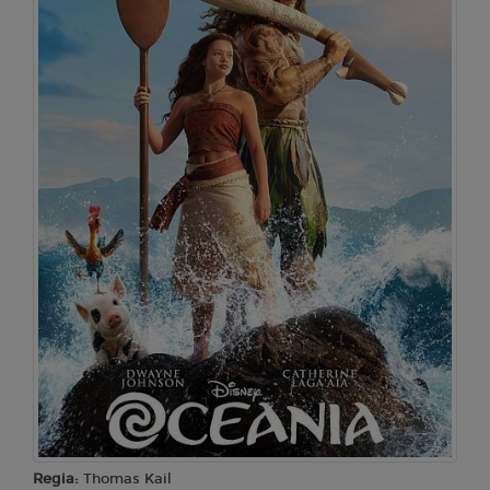
Martedì 25/08/2026
Cinema Loren
17:30
20:00
22:30
SALA 1
SALA 1
SALA 1
Mercoledì 26/08/2026
Cinema Loren
17:30
20:00
22:30
SALA 1
SALA 1
SALA 1
Regia:
Thomas Kail