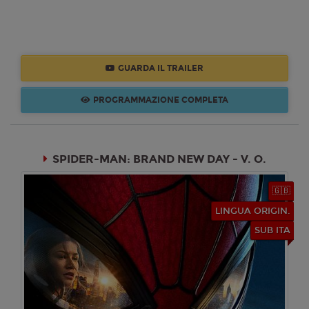
Mercoledì 26/08/2026
Cinema Loren
17:15
SALA 2
GUARDA IL TRAILER
PROGRAMMAZIONE COMPLETA
Giovedì 27/08/2026
Cinema Loren
17:15
SPIDER-MAN: BRAND NEW DAY - V. O.
SALA 2
🇬🇧
Sabato 29/08/2026
LINGUA ORIGIN.
Cinema Loren
SUB ITA
17:15
SALA 2