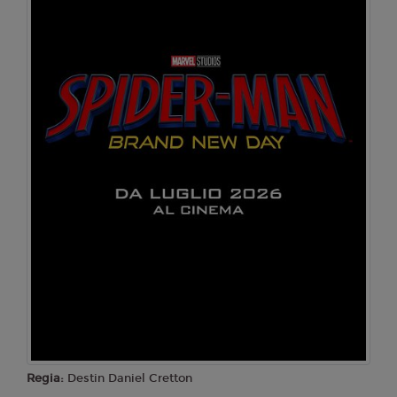
Giovedì 13/08/2026
Cinema Loren
19:15
SALA 1
Venerdì 14/08/2026
Cinema Loren
17:15
SALA 2
Domenica 16/08/2026
Cinema Loren
19:30
22:20
SALA 1
SALA 1
Giovedì 20/08/2026
Cinema Loren
Regia:
Destin Daniel Cretton