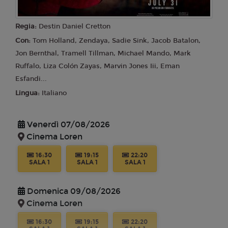
Lunedì 24/08/2026
Cinema Loren
Regia:
Destin Daniel Cretton
Con:
Tom Holland, Zendaya, Sadie Sink, Jacob Batalon,
18:45
22:05
SALA 2
SALA 2
Jon Bernthal, Tramell Tillman, Michael Mando, Mark
Ruffalo, Liza Colón Zayas, Marvin Jones Iii, Eman
Esfandi...
Lingua:
Italiano
Venerdì 07/08/2026
Cinema Loren
16:30
19:15
22:20
SALA 1
SALA 1
SALA 1
Domenica 09/08/2026
Cinema Loren
16:30
19:15
22:20