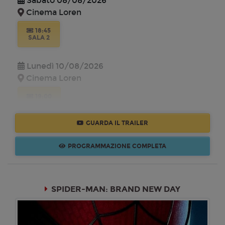
Sabato 08/08/2026
Cinema Loren
18:45
SALA 2
Lunedì 10/08/2026
Cinema Loren
19:00
SALA 2
GUARDA IL TRAILER
Martedì 11/08/2026
Cinema Loren
PROGRAMMAZIONE COMPLETA
22:05
SALA 2
SPIDER-MAN: BRAND NEW DAY
Giovedì 13/08/2026
Cinema Loren