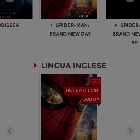
DISSEA
SPIDER-MAN:
SPIDER
BRAND NEW DAY
BRAND NEW
3D
LINGUA INGLESE
🇬🇧
LINGUA ORIGIN.
SUB ITA