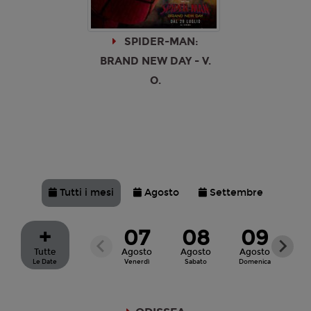
SPIDER-MAN:
BRAND NEW DAY - V.
O.
Tutti i mesi
Agosto
Settembre
+
07
08
09
Tutte
Agosto
Agosto
Agosto
Ag
Le Date
Venerdì
Sabato
Domenica
Lu