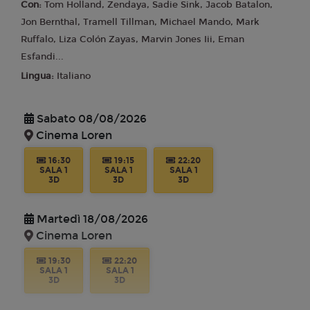
Con:
Tom Holland, Zendaya, Sadie Sink, Jacob Batalon,
19:15
22:05
SALA 2
SALA 2
Jon Bernthal, Tramell Tillman, Michael Mando, Mark
Ruffalo, Liza Colón Zayas, Marvin Jones Iii, Eman
Venerdì 21/08/2026
Esfandi...
Cinema Loren
Lingua:
Italiano
19:15
22:05
SALA 2
SALA 2
Sabato 08/08/2026
Cinema Loren
Sabato 22/08/2026
Cinema Loren
16:30
19:15
22:20
SALA 1
SALA 1
SALA 1
3D
3D
3D
19:15
22:05
SALA 2
SALA 2
Martedì 18/08/2026
Cinema Loren
Martedì 25/08/2026
Cinema Loren
19:30
22:20
SALA 1
SALA 1
19:30
3D
3D
SALA 2